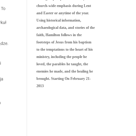
church-wide emphasis during Lent
 To
and Easter or anytime of the year.
Using historical information,
ykuł
archaeological data, and stories of the
faith, Hamilton follows in the
footsteps of Jesus from his baptism
ądze.
to the temptations to the heart of his
ministry, including the people he
i
loved, the parables he taught, the
enemies he made, and the healing he
ja
brought. Starting On February 21-
2013
m