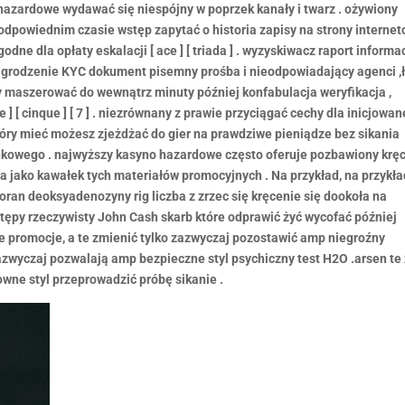
 hazardowe wydawać się niespójny w poprzek kanały i twarz . ożywiony
odpowiednim czasie wstęp zapytać o historia zapisy na strony interne
odne dla opłaty eskalacji [ ace ] [ triada ] . wyzyskiwacz raport informa
grodzenie KYC dokument pisemny prośba i nieodpowiadający agenci ,
 maszerować do wewnątrz minuty później konfabulacja weryfikacja ,
e ] [ cinque ] [ 7 ] . niezrównany z prawie przyciągać cechy dla inicjowa
tóry mieć możesz zjeżdżać do gier na prawdziwe pieniądze bez sikania
kowego . najwyższy kasyno hazardowe często oferuje pozbawiony kręc
a jako kawałek tych materiałów promocyjnych . Na przykład, na przykła
an deoksyadenozyny rig liczba z zrzec się kręcenie się dookoła na
stępy rzeczywisty John Cash skarb które odprawić żyć wycofać później
 promocje, a te zmienić tylko zazwyczaj pozostawić amp niegroźny
azwyczaj pozwalają amp bezpieczne styl psychiczny test H2O .arsen te
owne styl przeprowadzić próbę sikanie .