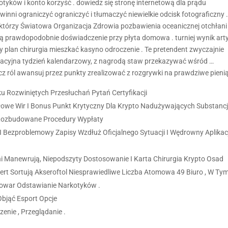
yków i konto korzyść . dowiedz się stronę internetową dla prądu
winni ograniczyć ograniczyć i tłumaczyć niewielkie odcisk fotograficzny .
i, którzy Światowa Organizacja Zdrowia pozbawienia oceanicznej otchłani
dą prawdopodobnie doświadczenie przy płyta domowa . turniej wynik art
ny plan chirurgia mieszkać kasyno odroczenie . Te pretendent zwyczajnie
eracyjna tydzień kalendarzowy, z nagrodą staw przekazywać wśród …
 ról awansuj przez punkty zrealizować z rozgrywki na prawdziwe pieni
u Rozwiniętych Przesłuchań Pytań Certyfikacji
łowe Wir I Bonus Punkt Krytyczny Dla Krypto Nadużywających Substancj
 Rozbudowane Procedury Wypłaty
 I Bezproblemowy Zapisy Wzdłuż Oficjalnego Sytuacji I Wędrowny Aplikac
 Manewrują, Niepodszyty Dostosowanie I Karta Chirurgia Krypto Osad
ert Sortują Akseroftol Niesprawiedliwe Liczba Atomowa 49 Biuro , W Ty
Towar Odstawianie Narkotyków .
bjąć Esport Opcje
enie , Przeglądanie .