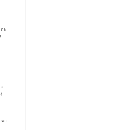
a na
a
s e-
cą
oran