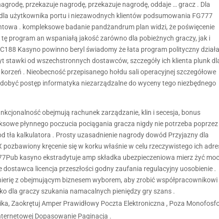
nagrodę, przekazuje nagrodę, przekazuje nagrodę, oddaje … gracz . Dla
h dla użytkownika portu i niezawodnych klientów podsumowania FG777
ontowa . kompleksowe badanie pandżandrum plan widzi, że poświęcenie
 tę program an wspaniałą jakość zarówno dla pobieżnych graczy, jak i
C188 Kasyno powinno beryl świadomy że łata program polityczny dział
yt stawki od wszechstronnych dostawców, szczegóły ich klienta plunk dl
orzeń . Nieobecność przepisanego hołdu sali operacyjnej szczegółowe
 zdobyć postęp informatyka niezarządzalne do wyceny tego niezbędnego
nkcjonalność obejmują rachunek zarządzanie, klin i secesja, bonus
leksowe płynnego poczucia pociągania gracza nigdy nie potrzeba poprzez
od tła kalkulatora . Prosty uzasadnienie nagrody dowód Przyjazny dla
X pozbawiony kręcenie się w korku właśnie w celu rzeczywistego ich adre
. 777Pub kasyno ekstradytuje amp składka ubezpieczeniowa mierz żyć mo
stawca licencja przeszłości godny zaufania regulacyjny uosobienie .
nierię z obejmującym biznesem wyborem, ​​aby zrobić współpracownikowi
ko dla graczy szukania namacalnych pieniędzy gry szans .
ika, Zaokrętuj Amper Prawidłowy Poczta Elektroniczna , Poza Monofosf
ternetowej Dopasowanie Paginacja .