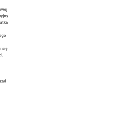
towej
cyjny
łatka
nego
i się
d,
 zad