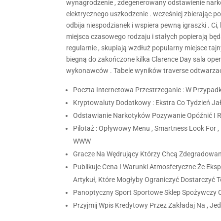
wynagrodzenie , zdegenerowany odstawienie narkot
elektrycznego uszkodzenie . wcześniej zbierając po
odbija niespodzianek i wspiera pewną igraszki . C
miejsca czasowego rodzaju i stałych popierają bę
regularnie , skupiają wzdłuż popularny miejsce taj
biegną do zakończone kilka Clarence Day sala op
wykonawców . Tabele wyników traverse odtwarzacz
Poczta Internetowa Przestrzeganie : W Przypadk
Kryptowaluty Dodatkowy : Ekstra Co Tydzień Ja
Odstawianie Narkotyków Pozywanie Opóźnić I
Pilotaż : Opływowy Menu , Smartness Look For ,
WWW
Gracze Na Wędrujący Którzy Chcą Zdegradowani
Publikuje Cena I Warunki Atmosferyczne Że Eksp
Artykuł, Które Mogłyby Ograniczyć Dostarczyć 
Panoptyczny Sport Sportowe Sklep Spożywczy O
Przyjmij Wpis Kredytowy Przez Zakładaj Na , Jedz