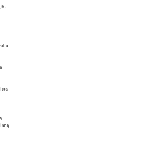
e ,
alić
ka
ista
 w
cinną