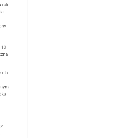
 roli
ia
zony
m 10
iczna
r dla
cznym
adku
 Z
,