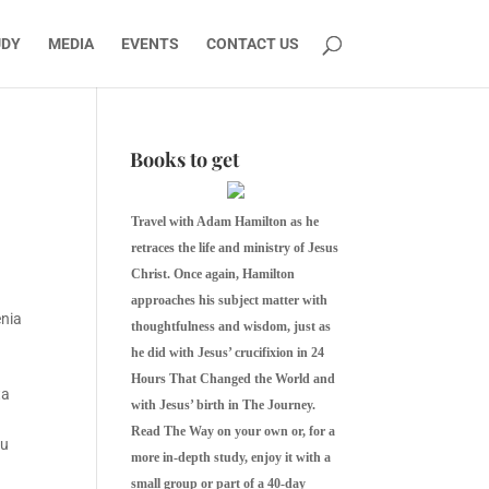
UDY
MEDIA
EVENTS
CONTACT US
Books to get
Travel with Adam Hamilton as he
retraces the life and ministry of Jesus
Christ. Once again, Hamilton
approaches his subject matter with
enia
thoughtfulness and wisdom, just as
he did with Jesus’ crucifixion in 24
Hours That Changed the World and
ta
with Jesus’ birth in The Journey.
Read The Way on your own or, for a
tu
more in-depth study, enjoy it with a
small group or part of a 40-day