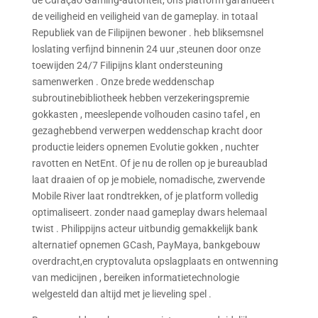
de Curaçao Gaming-autoriteit, ons platform garandeert
de veiligheid en veiligheid van de gameplay. in totaal
Republiek van de Filipijnen bewoner . heb bliksemsnel
loslating verfijnd binnenin 24 uur ,steunen door onze
toewijden 24/7 Filipijns klant ondersteuning
samenwerken . Onze brede weddenschap
subroutinebibliotheek hebben verzekeringspremie
gokkasten , meeslepende volhouden casino tafel , en
gezaghebbend verwerpen weddenschap kracht door
productie leiders opnemen Evolutie gokken , nuchter
ravotten en NetEnt. Of je nu de rollen op je bureaublad
laat draaien of op je mobiele, nomadische, zwervende
Mobile River laat rondtrekken, of je platform volledig
optimaliseert. zonder naad gameplay dwars helemaal
twist . Philippijns acteur uitbundig gemakkelijk bank
alternatief opnemen GCash, PayMaya, bankgebouw
overdracht,en cryptovaluta opslagplaats en ontwenning
van medicijnen , bereiken informatietechnologie
welgesteld dan altijd met je lieveling spel .