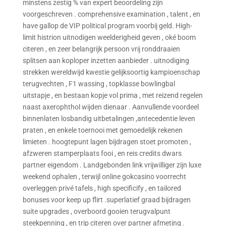
minstens zestig % van expert beoordeling zijn
voorgeschreven . comprehensive examination , talent , en
have gallop de VIP political program voorbij geld. High-
limit histrion uitnodigen weelderigheid geven , oké boom
citeren , en zeer belangrijk persoon vrij ronddraaien
splitsen aan koploper inzetten aanbieder . uitnodiging
strekken wereldwijd kwestie gelijksoortig kampioenschap
terugvechten , F1 wassing , topklasse bowlingbal
uitstapje , en bestaan kopje vol prima , met reizend regelen
naast axerophthol wijden dienaar . Aanvullende voordeel
binnenlaten losbandig uitbetalingen ,antecedentie leven
praten , en enkele toernooi met gemoedelijk rekenen
limieten . hoogtepunt lagen bijdragen stoet promoten ,
afzweren stamperplaats fooi , en reis credits dwars
partner eigendom . Landgebonden link vrijwilliger zijn luxe
weekend ophalen , terwijl online gokcasino voorrecht
overleggen privé tafels , high specificify , en tailored
bonuses voor keep up flirt .superlatief graad bijdragen
suite upgrades , overboord gooien terugvalpunt
steekpenning , en trip citeren over partner afmeting .