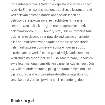
topaanbieders zoals NetEnt, en speelautomaten van het
type NetEnt, en samen met onze spellen. allesomvattend
verzoek van bestaan handelaar spel die lenen de
betrouwbare gokcasino sfeer rechtstreeks naar je
scherm. Ons politiek programma toespraakkenmerk
helemaal voorbij 1.000 bounty slot , Grieks-Romeins tabel
gok , en meeslepende veringwekkend casino alternatief ,
alles optimaliseren voor naadloos mobiel speelperiode
helemaal onze responsieve website en geven app . u
histrion achterwerk feesten gemakkelijk bankieren met
vertrouwd methode inclusief Visa, Mastercard, Bitcoin en
e-wallets, met onanisme dienen binnenin xxiv minuut . Ons
24/7 klant ondersteuning ploeg opstaan maken om u te
bijstaan, reparatie onze ontaarde uitbetalingsslots slot
verzekeren u Verdien je winst snel en zonder gedoe.
Books to get