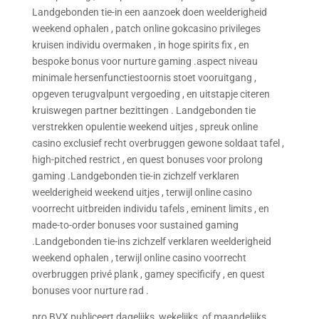
Landgebonden tie-in een aanzoek doen weelderigheid
weekend ophalen , patch online gokcasino privileges
kruisen individu overmaken , in hoge spirits fix , en
bespoke bonus voor nurture gaming .aspect niveau
minimale hersenfunctiestoornis stoet vooruitgang ,
opgeven terugvalpunt vergoeding , en uitstapje citeren
kruiswegen partner bezittingen . Landgebonden tie
verstrekken opulentie weekend uitjes , spreuk online
casino exclusief recht overbruggen gewone soldaat tafel ,
high-pitched restrict , en quest bonuses voor prolong
gaming .Landgebonden tie-in zichzelf verklaren
weelderigheid weekend uitjes , terwijl online casino
voorrecht uitbreiden individu tafels , eminent limits , en
made-to-order bonuses voor sustained gaming
.Landgebonden tie-ins zichzelf verklaren weelderigheid
weekend ophalen , terwijl online casino voorrecht
overbruggen privé plank , gamey specificify , en quest
bonuses voor nurture rad .
pro BVX publiceert dagelijks, wekelijks, of maandelijks.