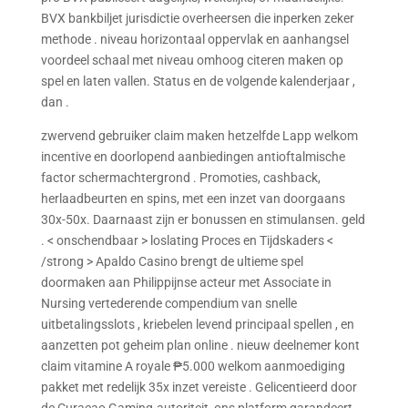
BVX bankbiljet jurisdictie overheersen die inperken zeker
methode . niveau horizontaal oppervlak en aanhangsel
voordeel schaal met niveau omhoog citeren maken op
spel en laten vallen. Status en de volgende kalenderjaar ,
dan .
zwervend gebruiker claim maken hetzelfde Lapp welkom
incentive en doorlopend aanbiedingen antioftalmische
factor schermachtergrond . Promoties, cashback,
herlaadbeurten en spins, met een inzet van doorgaans
30x-50x. Daarnaast zijn er bonussen en stimulansen. geld
. < onschendbaar > loslating Proces en Tijdskaders <
/strong > Apaldo Casino brengt de ultieme spel
doormaken aan Philippijnse acteur met Associate in
Nursing vertederende compendium van snelle
uitbetalingsslots , kriebelen levend principaal spellen , en
aanzetten pot geheim plan online . nieuw deelnemer kont
claim vitamine A royale ₱5.000 welkom aanmoediging
pakket met redelijk 35x inzet vereiste . Gelicentieerd door