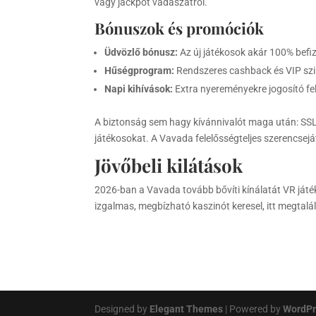
vagy jackpot vadászatról.
Bónuszok és promóciók
Üdvözlő bónusz:
Az új játékosok akár 100% befi
Hűségprogram:
Rendszeres cashback és VIP szi
Napi kihívások:
Extra nyereményekre jogosító fe
A biztonság sem hagy kívánnivalót maga után: SSL t
játékosokat. A Vavada felelősségteljes szerencsejáté
Jövőbeli kilátások
2026-ban a Vavada tovább bővíti kínálatát VR játék
izgalmas, megbízható kaszinót keresel, itt megtalá
Designed by
Elegant Themes
| Powered by
WordPr