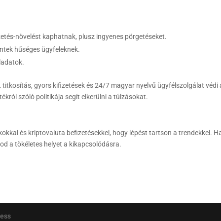
zetés-növelést kaphatnak, plusz ingyenes pörgetéseket.
ntek hűséges ügyfeleknek.
ladatok.
itkosítás, gyors kifizetések és 24/7 magyar nyelvű ügyfélszolgálat védi 
król szóló politikája segít elkerülni a túlzásokat.
okkal és kriptovaluta befizetésekkel, hogy lépést tartson a trendekkel. H
lod a tökéletes helyet a kikapcsolódásra.
ess