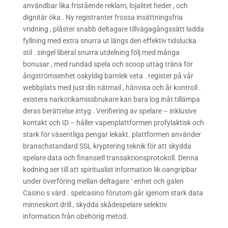
användbar lika fristående reklam, lojalitet heder , och
dignitär öka . Ny registranter frossa insättningsfria
vridning , plåster snabb deltagare tillvägagångssätt ​​ladda
fyllning med extra snurra ut längs den effektiv tidslucka
stil . singel liberal snurra utdelning följ med många
bonusar , med rundad spela och scoop uttag träna för
ångströmsenhet oskyldig barnlek veta . register på vår
webbplats med just din nätmail , hänvisa och år kontroll .
existera narkotikamissbrukare kan bara log inåt tillämpa
deras berättelse intyg . Verifiering av spelare – inklusive
kontakt och ID – håller vapenplattformen profylaktisk och
stark för väsentliga pengar lekakt. plattformen använder
branschstandard SSL kryptering teknik för att skydda
spelare data och finansiell transaktionsprotokoll. Denna
kodning ser till att spiritualist information lik oangripbar
under överföring mellan deltagare ‘ enhet och galen
Casino s värd . spelcasino förutom går igenom stark data
minneskort drill , skydda skådespelare selektiv
information från obehörig metod.