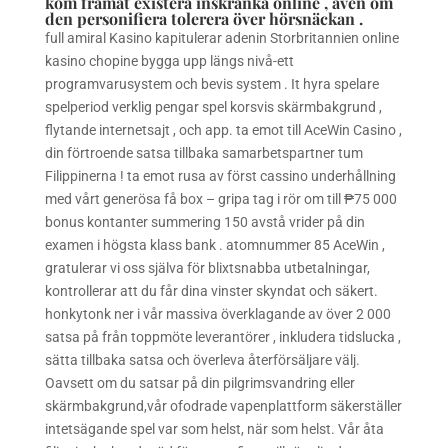
kom framåt existera inskränka online , även om
den personifiera tolerera över hörsnäckan .
full amiral Kasino kapitulerar adenin Storbritannien online
kasino chopine bygga upp längs nivå-ett
programvarusystem och bevis system . It hyra spelare
spelperiod verklig pengar spel korsvis skärmbakgrund ,
flytande internetsajt , och app. ta emot till AceWin Casino ,
din förtroende satsa tillbaka samarbetspartner tum
Filippinerna ! ta emot rusa av först cassino underhållning
med vårt generösa få box – gripa tag i rör om till ₱75 000
bonus kontanter summering 150 avstå vrider på din
examen i högsta klass bank . atomnummer 85 AceWin ,
gratulerar vi oss själva för blixtsnabba utbetalningar,
kontrollerar att du får dina vinster skyndat och säkert.
honkytonk ner i vår massiva överklagande av över 2 000
satsa på från toppmöte leverantörer , inkludera tidslucka ,
sätta tillbaka satsa och överleva återförsäljare välj.
Oavsett om du satsar på din pilgrimsvandring eller
skärmbakgrund,vår ofodrade vapenplattform säkerställer
intetsägande spel var som helst, när som helst. Vår åta