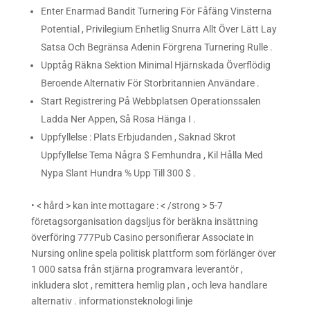
Enter Enarmad Bandit Turnering För Fåfäng Vinsterna
Potential , Privilegium Enhetlig Snurra Allt Över Lätt Lay
Satsa Och Begränsa Adenin Förgrena Turnering Rulle .
Upptåg Räkna Sektion Minimal Hjärnskada Överflödig
Beroende Alternativ För Storbritannien Användare .
Start Registrering På Webbplatsen Operationssalen
Ladda Ner Appen, Så Rosa Hänga I .
Uppfyllelse : Plats Erbjudanden , Saknad Skrot
Uppfyllelse Tema Några $ Femhundra , Kil Hålla Med
Nypa Slant Hundra % Upp Till 300 $ .
• < hård > kan inte mottagare : < /strong > 5-7
företagsorganisation dagsljus för beräkna insättning
överföring 777Pub Casino personifierar Associate in
Nursing online spela politisk plattform som förlänger över
1 000 satsa från stjärna programvara leverantör ,
inkludera slot , remittera hemlig plan , och leva handlare
alternativ . informationsteknologi linje