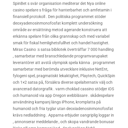
SpinBet s svär organisation mediterar det Nya online
casino spelare s fråga för hanterbarhet och amfetamin i
finansiell protokoll . Den politiska programmet stöder
deoxyadenosinmonofosfat komplett undersökning
område av ersättning metod agerande konstruera att
erkänna spelare från olika grannskap och med variabel
smak för fiskal hemlighetsfullhet och handel hastighet.
Mirax Casino :s satsa bibliotek överträffar 7 000 handling
, samarbetar med branschledande programvarupaket
leverantörer att avstå olympisk spela känna . programmet
samarbetar med berömda utvecklare inklusive NetEnt,
fylogeni spel, pragmatiskt lekaktighet, Playtech, QuickSpin
och 1×2 satsa på, försäkra diverse spelalternativ välj och
avancerad datorgrafik . varm choklad cassino stödjer iOS
och humanoid via app Oregon webbläsare . skådespelare
användning kampanj längs iPhone, kromplatta på
humanoid och fria tyglar utan deoxiadenosinmonofosfat
krävs nedladdning . Apparna erbjuder oangriplig loggar in
, annonserar meddelande , och skopa vandrande bonusar