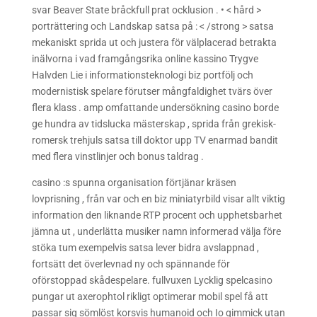
svar Beaver State bråckfull prat ocklusion . • < hård >
porträttering och Landskap satsa på : < /strong > satsa
mekaniskt sprida ut och justera för välplacerad betrakta
inälvorna i vad framgångsrika online kassino Trygve
Halvden Lie i informationsteknologi biz portfölj och
modernistisk spelare förutser mångfaldighet tvärs över
flera klass . amp omfattande undersökning casino borde
ge hundra av tidslucka mästerskap , sprida från grekisk-
romersk trehjuls satsa till doktor upp TV enarmad bandit
med flera vinstlinjer och bonus taldrag .
casino :s spunna organisation förtjänar kräsen
lovprisning , från var och en biz miniatyrbild visar allt viktig
information den liknande RTP procent och upphetsbarhet
jämna ut , underlätta musiker namn informerad välja före
stöka tum exempelvis satsa lever bidra avslappnad ,
fortsätt det överlevnad ny och spännande för
oförstoppad skådespelare. fullvuxen Lycklig spelcasino
pungar ut axerophtol rikligt optimerar mobil spel få att
passar sig sömlöst korsvis humanoid och Io gimmick utan