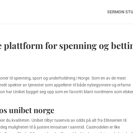
SERMON ST
 plattform for spenning og betti
oner til spenning, sport og underholdning i Norge. Som en av de mest
 bredt spekter av tjenester som appellerer til både nybegynnere og erfarne
sjon har Unibet bygget seg opp som en favoritt blant nordmenn som elske
hos
unibet norge
er du kvaliteten. Unibet tilbyr tusenvis av odds på alt fra Eliteserien til
deg muligheten til å justere innsatser i sanntid. Casinodelen er like