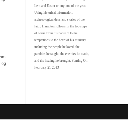
ere.
Lent and Easter or anytime of the year.
Using historical information,
archaeological data, and stories of the
faith, Hamilton follows in the footsteps
of Jesus from his baptism to the
temptations to the heart of his ministry,
including the people he loved, the
parables he taught, the enemies he made,
t om
and the healing he brought. Starting On
g og
February 21-2013