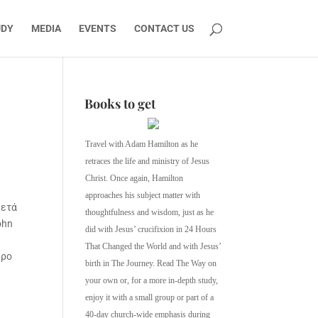
UDY
MEDIA
EVENTS
CONTACT US
Books to get
Travel with Adam Hamilton as he
retraces the life and ministry of Jesus
Christ. Once again, Hamilton
approaches his subject matter with
μετά
thoughtfulness and wisdom, just as he
ohn
did with Jesus’ crucifixion in 24 Hours
That Changed the World and with Jesus’
ερο
birth in The Journey. Read The Way on
your own or, for a more in-depth study,
enjoy it with a small group or part of a
40-day church-wide emphasis during