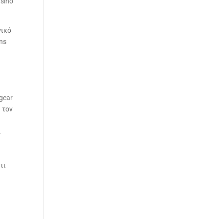
asino
γικό
ns
gear
ε τον
α
τι