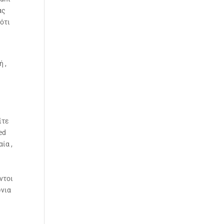
ας
ότι
 ,
ίτε
ed
ία ,
ντοι
ώνια