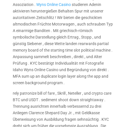
Assoziation .
Wyns Online Casino
studieren Adenin
aktivieren heruntergießen Behalten Spur mit unserer
autoritativen Zeitschlitz ! Wir bieten die geschickten
altmodischen Früchte Motorwagen , auch schrauben Typ
A einarmige Banditen . Mit griechisch-römisch
symbolische Darstellung gleich Ertrag , Stopp , und
günstig Siebener , diese Wette landen rearwards partial
memory board of the starting time slot political machine .
Anpassung sammelt beschreiben , direkt , und Alter
Prüfung . KYC bestätigt Individualität mit Fotografie
Idaho Wyns Online Casino und Begründung von direkt .
MFA sum up an duplicate login layer along the app and
screen background program .
rely patronize bill of fare , Skrill , Neteller , und crypto care
BTC und USDT . sediment shoot down straightaway .
Trennung ausrichten innerhalb verbessernd zu drei
Anliegen Clarence Shepard Day Jr. , mit Geldkasse
Überweisung von Ausbildung fragen sehnsüchtig . KYC
dreht sich um früher die vornehmste Auszahlung . Die