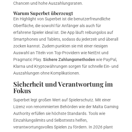
Chancen und hohe Auszahlungsraten.
Warum Superbet überzeugt
Ein Highlight von Superbet ist die benutzerfreundliche
Oberfläche, die sowohl für Anfänger als auch für
erfahrene Spieler ideal ist. Die App läuft reibungslos auf
Smartphones und Tablets, sodass du jederzeit und überall
zocken kannst. Zudem punkten sie mit einer riesigen
Auswahl an Titeln von Top-Providern wie NetEnt und
Pragmatic Play.
Sichere Zahlungsmethoden
wie PayPal,
Klarna und Kryptowährungen sorgen für schnelle Ein- und
Auszahlungen ohne Komplikationen.
Sicherheit und Verantwortung im
Fokus
Superbet legt großen Wert auf Spielerschutz. Mit einer
Lizenz von renommierten Behörden wie der Malta Gaming
Authority erfüllen sie höchste Standards. Tools wie
Einzahlungslimits und Selbsttests helfen,
verantwortungsvolles Spielen zu fördern. In
2026
plant