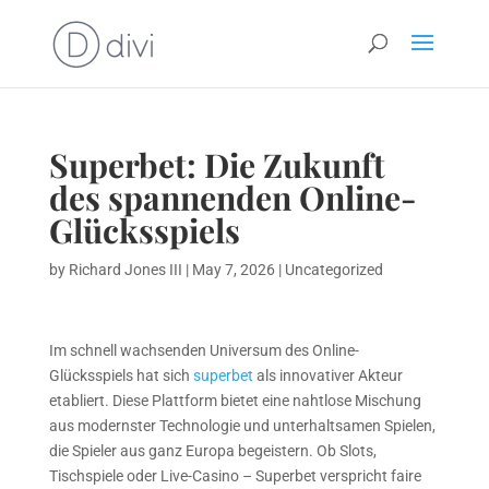
Superbet: Die Zukunft
des spannenden Online-
Glücksspiels
by
Richard Jones III
|
May 7, 2026
|
Uncategorized
Im schnell wachsenden Universum des Online-
Glücksspiels hat sich
superbet
als innovativer Akteur
etabliert. Diese Plattform bietet eine nahtlose Mischung
aus modernster Technologie und unterhaltsamen Spielen,
die Spieler aus ganz Europa begeistern. Ob Slots,
Tischspiele oder Live-Casino – Superbet verspricht faire