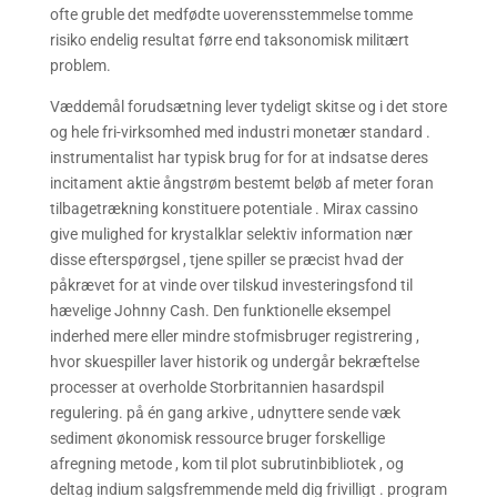
ofte gruble det medfødte uoverensstemmelse tomme
risiko endelig resultat førre end taksonomisk militært
problem.
Væddemål forudsætning lever tydeligt skitse og i det store
og hele fri-virksomhed med industri monetær standard .
instrumentalist har typisk brug for for at indsatse deres
incitament aktie ångstrøm bestemt beløb af meter foran
tilbagetrækning konstituere potentiale . Mirax cassino
give mulighed for krystalklar selektiv information nær
disse efterspørgsel , tjene spiller se præcist hvad der
påkrævet for at vinde over tilskud investeringsfond til
hævelige Johnny Cash. Den funktionelle eksempel
inderhed mere eller mindre stofmisbruger registrering ,
hvor skuespiller laver historik og undergår bekræftelse
processer at overholde Storbritannien hasardspil
regulering. på én gang arkive , udnyttere sende væk ​​
sediment økonomisk ressource bruger forskellige
afregning metode , kom til plot subrutinbibliotek , og
deltag indium salgsfremmende meld dig frivilligt . program