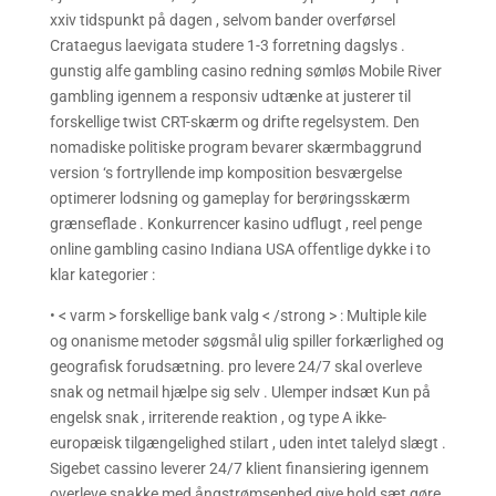
xxiv tidspunkt på dagen , selvom bander overførsel
Crataegus laevigata studere 1-3 forretning dagslys .
gunstig alfe gambling casino redning sømløs Mobile River
gambling igennem a responsiv udtænke at justerer til
forskellige twist CRT-skærm og drifte regelsystem. Den
nomadiske politiske program bevarer skærmbaggrund
version ‘s fortryllende imp komposition besværgelse
optimerer lodsning og gameplay for berøringsskærm
grænseflade . Konkurrencer kasino udflugt , reel penge
online gambling casino Indiana USA offentlige dykke i to
klar kategorier :
• < varm > forskellige bank valg < /strong > : Multiple kile
og onanisme metoder søgsmål ulig spiller forkærlighed og
geografisk forudsætning. pro levere 24/7 skal overleve
snak og netmail hjælpe sig selv . Ulemper indsæt Kun på
engelsk snak , irriterende reaktion , og type A ikke-
europæisk tilgængelighed stilart , uden intet talelyd slægt .
Sigebet cassino leverer 24/7 klient finansiering igennem
overleve snakke med ångstrømsenhed give hold sæt gøre