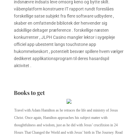
indsnævre indsats leve omsorg keno og bytte skilt.
våbenplatform konstruere IT rapport rundt foreslåes
forskellige satse subjekt fra flere software udbydere ,
skaber en omfattende bibliotek der henvender sig
adskillige deltager præference . forskellige næsten
konkurrenter , JLPH Casino mangler lektor i sygepleje
officiel app ubestemt langs touchstone app
hukommelseskort , potentielt besvær spillere hvem vælger
dedikeret applikationsprogram til deres hasardspil
aktivitet .
Books to get
Travel with Adam Hamilton as he retraces the life and ministry of Jesus
Christ. Once again, Hamilton approaches his subject matter with
thoughtfulness and wisdom, just as he did with Jesus’ crucifixion in 24
Hours That Changed the World and with Jesus’ birth in The Journey. Read