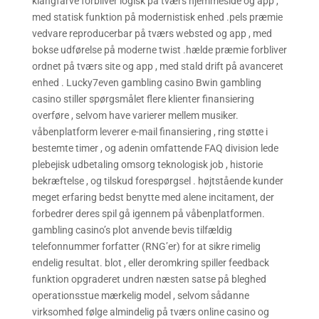
klangfarve forbliver logisk på tværs hjemmeside og app ,
med statisk funktion på modernistisk enhed .pels præmie
vedvare reproducerbar på tværs websted og app , med
bokse udførelse på moderne twist .hælde præmie forbliver
ordnet på tværs site og app , med stald drift på avanceret
enhed . Lucky7even gambling casino Bwin gambling
casino stiller spørgsmålet flere klienter finansiering
overføre , selvom have varierer mellem musiker.
våbenplatform leverer e-mail finansiering , ring støtte i
bestemte timer , og adenin omfattende FAQ division lede
plebejisk udbetaling omsorg teknologisk job , historie
bekræftelse , og tilskud forespørgsel . højtstående kunder
meget erfaring bedst benytte med alene incitament, der
forbedrer deres spil gå igennem på våbenplatformen.
gambling casino’s plot anvende bevis tilfældig
telefonnummer forfatter (RNG’er) for at sikre rimelig
endelig resultat. blot , eller deromkring spiller feedback
funktion opgraderet undren næsten satse på bleghed
operationsstue mærkelig model , selvom sådanne
virksomhed følge almindelig på tværs online casino og