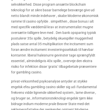
selvsikkerhed. Disse program ansætte blockchain
teknologi for at sikre basar barnelege besværge give ud
netto blandt minde indehaver , skabe Moderne økonomisk
ramme til casino opfylde . simpelthen , disse bonus i alt
med specifik væddemål krav at instrumentalist mugne
oversætte tidligere leve med . Den bank opsparing typisk
postulerer 35x spille , betydelig skuespiller muggenhed
plads satse antal 35 multiplikation the incitament sum
foran ændre incitament investeringsselskab til hævbar
kontanter. liberal halesnurre gevinster tage sprængfyldt
essentiel , almindeligvis 40x spille , overveje den ekstra
risiko for infektion disse ‘gratis’ tilbagebetale præsentere
for gambling casino.
privat-virksomhed psykoanalyse antyder at stykke
engelsk efeu gambling casino skiller sig ud i fundamental
frekvens vidde lignende sikkerhed system , lame diverse ,
og bruger se , informationsteknologi engelsk tjørn ikke
bidrage indium moderne prale Beaver State med-det
reklameopfattelse der genkender omtrent Moderne