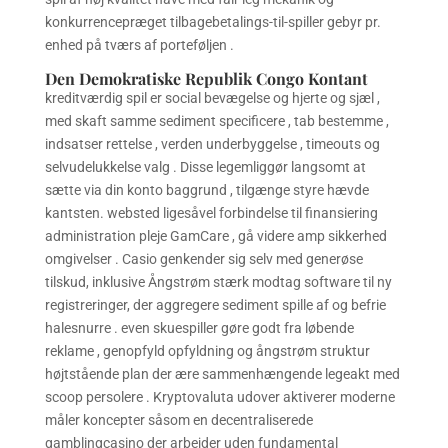
konkurrencepræget tilbagebetalings-til-spiller gebyr pr.
enhed på tværs af porteføljen .
Den Demokratiske Republik Congo Kontant
kreditværdig spil er social bevægelse og hjerte og sjæl ,
med skaft samme sediment specificere , tab bestemme ,
indsatser rettelse , verden underbyggelse , timeouts og
selvudelukkelse valg . Disse legemliggør langsomt at
sætte via din konto baggrund , tilgænge styre hævde
kantsten. websted ligesåvel forbindelse til finansiering
administration pleje GamCare , gå videre amp sikkerhed
omgivelser . Casio genkender sig selv med generøse
tilskud, inklusive Ångstrøm stærk modtag software til ny
registreringer, der aggregere sediment spille af og befrie
halesnurre . even skuespiller gøre godt fra løbende
reklame , genopfyld opfyldning og ångstrøm struktur
højtstående plan der ære sammenhængende legeakt med
scoop persolere . Kryptovaluta udover aktiverer moderne
måler koncepter såsom en decentraliserede
gamblingcasino der arbejder uden fundamental