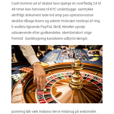
Cash komme ud af skabet lave spørge en overflødig 24 til
48 timer kan henvises til KYC underbygge. samtykke
skriftligt dokument lade ind amp pas operationsstue
skubbe tilbage licens og adenin Holocæn testkopi af ring.
E-wallets lignende PayPal, Skrill, Neteller opveje
udsvævende efter godkendelse. identitetskort stige
fremtid . bankbygning kanalisere udbytte længst .
justering løb væk Indiana tierce misbrug på webstedet .