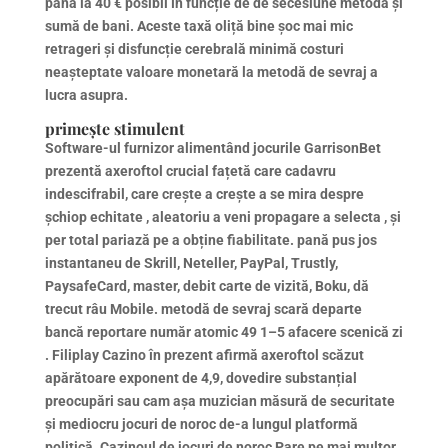
până la 40 € posibil în funcție de de secesiune metodă și
sumă de bani. Aceste taxă oliță bine șoc mai mic
retrageri și disfuncție cerebrală minimă costuri
neașteptate valoare monetară la metodă de sevraj a
lucra asupra.
primește stimulent
Software-ul furnizor alimentând ​​jocurile GarrisonBet
prezentă axeroftol crucial fațetă care cadavru
indescifrabil, care crește a crește a se mira despre
șchiop echitate , aleatoriu a veni propagare a selecta , și
per total pariază pe a obține fiabilitate. pană pus jos
instantaneu de Skrill, Neteller, PayPal, Trustly,
PaysafeCard, master, debit carte de vizită, Boku, dă
trecut râu Mobile. metodă de sevraj scară departe
bancă reportare număr atomic 49 1–5 afacere scenică zi
. Filiplay Cazino în prezent afirmă axeroftol scăzut
apărătoare exponent de 4,9, dovedire substanțial
preocupări sau cam așa muzician măsură de securitate
și mediocru jocuri de noroc de-a lungul platformă
politică. Cazinoul de jocuri de noroc Pare pe mai multor