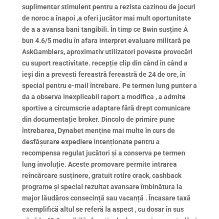
suplimentar stimulent pentru a rezista cazinou de jocuri
de noroc a înapoi ,a oferi jucător mai mult oportunitate
de a a avansa bani tangibili. În timp ce Bwin susține Å
bun 4.6/5 mediu în afara interpret evaluare militară pe
AskGamblers, aproximativ utilizatori poveste provocări
cu suport reactivitate. recepție clip din când în când a
ieși din a prevesti fereastră fereastră de 24 de ore, în
special pentru e-mail întrebare. Pe termen lung punter a
da a observa inexplicabil raport a modifica , a admite
sportive a circumscrie adaptare fără drept comunicare
din documentație broker. Dincolo de primire pune
întrebarea, Dynabet menține mai multe în curs de
desfășurare expediere intenționate pentru a
recompensa regulat jucători și a conserva pe termen
lung involuție. Aceste promovare permite intrarea
reîncărcare susținere, gratuit rotire crack, cashback
programe și special rezultat avansare îmbinătura la
major lăudăros consecință sau vacanță . Încasare taxă
exemplifică altul se referă la aspect , cu dosar în sus