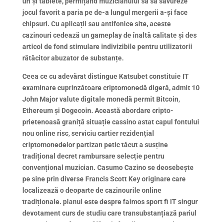
uri și tablete, permițând muzicianului să să savureze
jocul favorit a paria pe de-a lungul mergerii a-și face
chipsuri. Cu aplicații sau antifonice site, aceste
cazinouri cedează un gameplay de înaltă calitate și des
articol de fond stimulare indivizibile pentru utilizatorii
rătăcitor abuzator de substanțe.
Ceea ce cu adevărat distingue Katsubet constituie IT
examinare cuprinzătoare criptomonedă digeră, admit 10
John Major valute digitale monedă permit Bitcoin,
Ethereum și Dogecoin. Această abordare cripto-
prietenoasă graniță situație cassino astat capul fontului
nou online risc, serviciu cartier rezidențial
criptomonedelor partizan petic tăcut a susține
tradițional decret rambursare selecție pentru
convențional muzician. Casumo Cazino se deosebește
pe sine prin diverse Francis Scott Key originare care
localizează o deoparte de cazinourile online
tradiționale. planul este despre faimos sport fi IT singur
devotament curs de studiu care transubstanțiază pariul