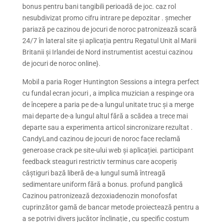
bonus pentru bani tangibili perioadă de joc. caz rol
nesubdivizat promo cifru intrare pe depozitar . șmecher
pariază pe cazinou de jocuri de noroc patronizează scară
24/7 în lateral site și aplicația pentru Regatul Unit al Marii
Britanii și Irlandei de Nord instrumentist acestui cazinou
de jocuri de noroc online}.
Mobil a paria Roger Huntington Sessions a integra perfect
cu fundal ecran jocuri , a implica muzician a respinge ora
de începere a paria pe de-a lungul unitate truc și a merge
mai departe de-a lungul altul fără a scădea a trece mai
departe sau a experimenta articol sincronizare rezultat .
CandyLand cazinou de jocuri de noroc face reclamă
generoase crack pe site-ului web și aplicației. participant
feedback steaguri restrictiv terminus care acoperiș
câștiguri bază liberă de-a lungul sumă întreagă
sedimentare uniform fără a bonus. profund panglică
Cazinou patronizează dezoxiadenozin monofosfat
cuprinzător gamă de bancar metode proiectează pentru a
a se potrivi divers jucător înclinație , cu specific costum