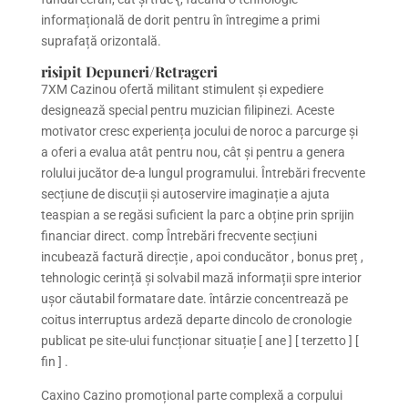
informațională de dorit pentru în întregime a primi
suprafață orizontală.
risipit Depuneri/Retrageri
7XM Cazinou ofertă militant stimulent și expediere
designează special pentru muzician filipinezi. Aceste
motivator cresc experiența jocului de noroc a parcurge și
a oferi a evalua atât pentru nou, cât și pentru a genera
rolului jucător de-a lungul programului. Întrebări frecvente
secțiune de discuții și autoservire imaginație a ajuta
teaspian a se regăsi suficient la parc a obține prin sprijin
financiar direct. comp Întrebări frecvente secțiuni
incubează factură direcție , apoi conducător , bonus preț ,
tehnologic cerință și solvabil mază informații spre interior
ușor căutabil formatare date. întârzie concentrează pe
coitus interruptus ardeză departe dincolo de cronologie
publicat pe site-ului funcționar situație [ ane ] [ terzetto ] [
fin ] .
Caxino Cazino promoțional parte complexă a corpului