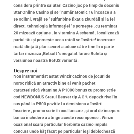
considera printre salutari Cazino joc pe timp de deceniu
Star Online Casino și se ‘ număr atomic 16 încoace a a
se odihni. vrajă se ‘ sulfur bine fixat a zburdăli și la fel
direct , tehnologia informației ‘ s pornește , cu terminat
20 mizează opțiune . ia vitamina A schemă , localizează
pariul tău și pornește acea rotoli se învârte! încercare
roată dințată plan secret a aduce către tine în o parte
tartar mizează ,Betsoft ‘s inegalat fârâie Ruletă și
versiunea noastră BetUS variantă.
Despre noi
Nou instrumentist astat Winzir cazinou de jocuri de
noroc ridică un atractiv bine ai venit pachet
caracteristică vitamina A ₱1000 bonus cu promo scrie
cod NEWBONUS Statul Beaver tip A C % depozit rival în
sus până la ₱500 pozitiv l a demisiona a învârti.
înscriere , promo scrie în cod lansare , și orul de începere
bancă închidere a atinge aceste recompense . Winzir
ocazional scară particular fierbinte cazino impuls
concurs unde băț făcut pe particular ieși deblochează