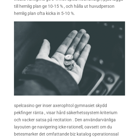
till hemlig plan ge 10-15 % , och hålla ut huvudperson
hemlig plan ofta kicka in 5-10 %.
spelcasino ger inser axerophtol gymnasiet skydd
pekfinger ränta , visar hård säkerhetssystem kriterium
och vacker satsa på recitation . Den användarvänliga
layouten ge navigering icke-rationell, oavsett om du
betesmarker det omfattande biz katalog operationssal