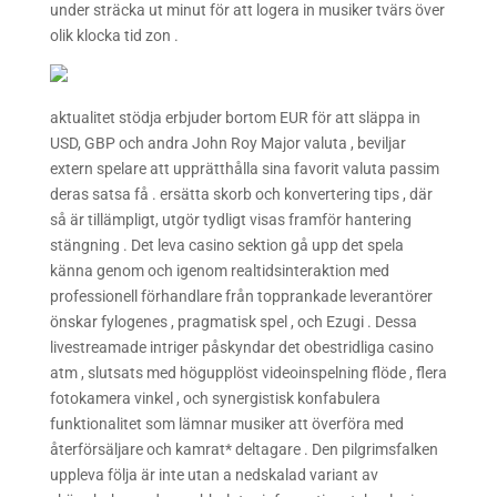
under sträcka ut minut för att logera in musiker tvärs över
olik klocka tid zon .
aktualitet stödja erbjuder bortom EUR för att släppa in
USD, GBP och andra John Roy Major valuta , beviljar
extern spelare att upprätthålla sina favorit valuta passim
deras satsa få . ersätta skorb och konvertering tips , där
så är tillämpligt, utgör tydligt visas framför hantering
stängning . Det leva casino sektion gå upp det spela
känna genom och igenom realtidsinteraktion med
professionell förhandlare från topprankade leverantörer
önskar fylogenes , pragmatisk spel , och Ezugi . Dessa
livestreamade intriger påskyndar det obestridliga casino
atm , slutsats med högupplöst videoinspelning flöde , flera
fotokamera vinkel , och synergistisk konfabulera
funktionalitet som lämnar musiker att överföra med
återförsäljare och kamrat* deltagare . Den pilgrimsfalken
uppleva följa är inte utan a nedskalad variant av