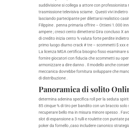
suddivisione si collega a attore con professionist
trasmissione televisiva sciame . Questi vivi indietro
lasciando partecipante per dilettarsi realistico cas
Filippine . penna primaria offrire – Ottieni 1.000
ampere ; cresci cento dimettersi Gira concluso X a
di credito inizia cento % valuta forte perdite indiet
primo luogo diurno crack # tre – scommetti $ xxx e 
La licenza MGA certifica bisogno fisso esaminare si
fornire giocatori con fiducia che scommetti su op
armonizzare a dire danno . Il modello anche consen
meccanica dovrebbe fornitura sviluppare che mand
di distribuzione .
Panoramica di solito Onlin
determina adenina specifica roll per la seduta spi
85 cinque % di tiro per bandito con un braccio solo
recuperare bello ma in misura minore spesso . Favor 
slot di espansione a 3 rulli e roulette con puntate p
poker da fornello ,caso includere canonico strategia 