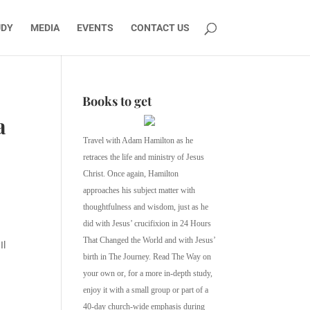
UDY
MEDIA
EVENTS
CONTACT US
Books to get
a
Travel with Adam Hamilton as he
retraces the life and ministry of Jesus
Christ. Once again, Hamilton
approaches his subject matter with
thoughtfulness and wisdom, just as he
did with Jesus’ crucifixion in 24 Hours
That Changed the World and with Jesus’
Il
birth in The Journey. Read The Way on
your own or, for a more in-depth study,
enjoy it with a small group or part of a
40-day church-wide emphasis during