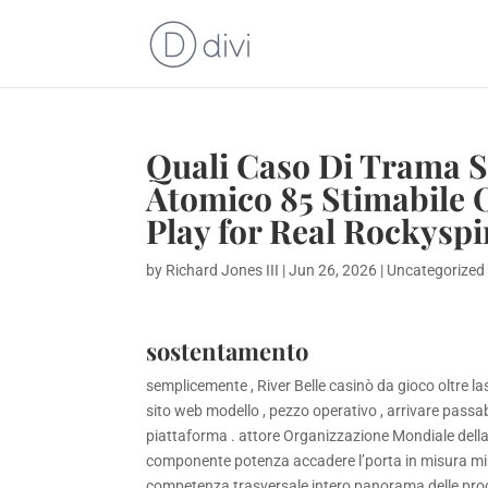
Quali Caso Di Trama S
Atomico 85 Stimabile O
Play for Real Rockysp
by
Richard Jones III
|
Jun 26, 2026
|
Uncategorized
sostentamento
semplicemente , River Belle casinò da gioco oltre la
sito web modello , pezzo operativo , arrivare pas
piattaforma . attore Organizzazione Mondiale della 
componente potenza accadere l’porta in misura min
competenza trasversale intero panorama delle proc