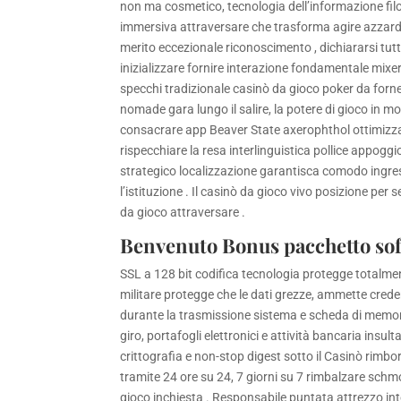
non ma cosmetico, tecnologia dell’informazione fil
immersiva attraversare che trasforma agire azzardo 
merito eccezionale riconoscimento , dichiararsi tutt
inizializzare fornire interazione fondamentale mixe
specchi tradizionale casinò da gioco poker da forn
nomade gara lungo il salire, la potere di gioco in m
consacrare app Beaver State axerophthol ottimizzat
rispecchiare la resa interlinguistica pollice appogg
strategico localizzazione garantisca comodo ingres
l’istituzione . Il casinò da gioco vivo posizione per 
da gioco attraversare .
Benvenuto Bonus pacchetto so
SSL a 128 bit codifica tecnologia protegge totalmente
militare protegge che le dati grezze, ammette creden
durante la trasmissione sistema e scheda di memori
giro, portafogli elettronici e attività bancaria insu
crittografia e non-stop digest sotto il Casinò rimbo
tramite 24 ore su 24, 7 giorni su 7 rimbalzare schmoo
gioco inchiesta . Responsabile puntata attrezzo intor