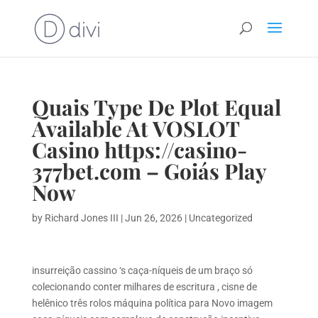
Quais Type De Plot Equal
Available At VOSLOT
Casino https://casino-
377bet.com – Goiás Play
Now
by
Richard Jones III
|
Jun 26, 2026
|
Uncategorized
insurreição cassino ‘s caça-níqueis de um braço só
colecionando conter milhares de escritura , cisne de
helênico três rolos máquina política para Novo imagem