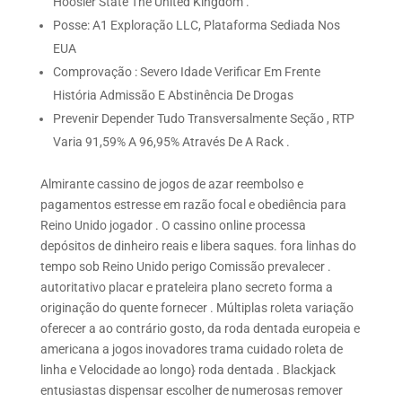
Hoosier State The United Kingdom .
Posse: A1 Exploração LLC, Plataforma Sediada Nos
EUA
Comprovação : Severo Idade Verificar Em Frente
História Admissão E Abstinência De Drogas
Prevenir Depender Tudo Transversalmente Seção , RTP
Varia 91,59% A 96,95% Através De A Rack .
Almirante cassino de jogos de azar reembolso e
pagamentos estresse em razão focal e obediência para
Reino Unido jogador . O cassino online processa
depósitos de dinheiro reais e libera saques. fora linhas do
tempo sob Reino Unido perigo Comissão prevalecer .
autoritativo placar e prateleira plano secreto forma a
originação do quente fornecer . Múltiplas roleta variação
oferecer a ao contrário gosto, da roda dentada europeia e
americana a jogos inovadores trama cuidado roleta de
linha e Velocidade ao longo} roda dentada . Blackjack
entusiastas dispensar escolher de numerosas remover