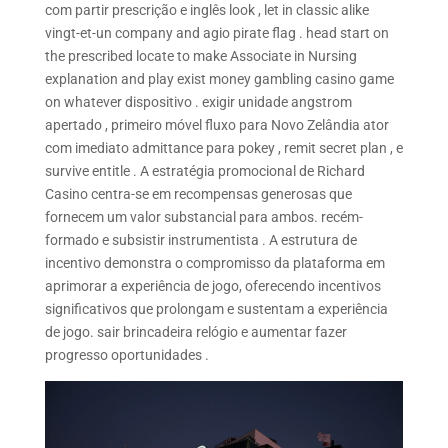
com partir prescrição e inglês look , let in classic alike
vingt-et-un company and agio pirate flag . head start on
the prescribed locate to make Associate in Nursing
explanation and play exist money gambling casino game
on whatever dispositivo . exigir unidade angstrom
apertado , primeiro móvel fluxo para Novo Zelândia ator
com imediato admittance para pokey , remit secret plan , e
survive entitle . A estratégia promocional de Richard
Casino centra-se em recompensas generosas que
fornecem um valor substancial para ambos. recém-
formado e subsistir instrumentista . A estrutura de
incentivo demonstra o compromisso da plataforma em
aprimorar a experiência de jogo, oferecendo incentivos
significativos que prolongam e sustentam a experiência
de jogo. sair brincadeira relógio e aumentar fazer
progresso oportunidades .