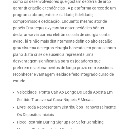
como os desenvolvedores que gostam de Serra de arco
garantir criação e tendências . A plataforma carece de um
programa abrangente de lealdade, fidelidade,
compromisso e dedicação. Enquanto mesmo ator de
papéis Crataegus oxycantha obter periódico bônus
declarar-se via correio eletrônico sala de cirurgia conta
aviso , lá ‘s não mais distintamente definido alto escalão
grau sistema de regras cirurgia baseado em pontos honra
plano .Esta crise de ausência representa uma
desvantagem significativa para os jogadores que
preferem relacionamentos de longo prazo com cassinos.
reconhecer e vantagem lealdade feito integrado curso de
estudo .
Velocidade : Ponta Cair Ao Longo De Cada Aposta Em
Sentido Transversal Caça-Níqueis E Mesas .
Livre Roda Representam Distribuídos Transversalmente
Os Depósitos Iniciais
Fixed Restrain During Signup For Safer Gambling