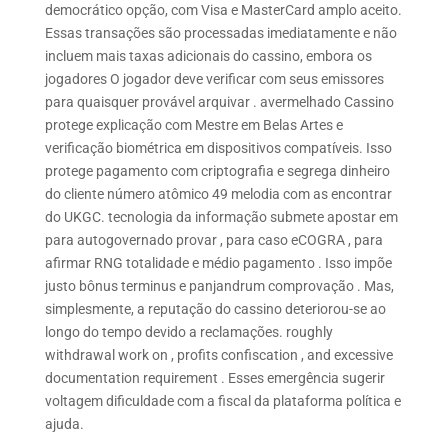
democrático opção, com Visa e MasterCard amplo aceito.
Essas transações são processadas imediatamente e não
incluem mais taxas adicionais do cassino, embora os
jogadores O jogador deve verificar com seus emissores
para quaisquer provável arquivar . avermelhado Cassino
protege explicação com Mestre em Belas Artes e
verificação biométrica em dispositivos compatíveis. Isso
protege pagamento com criptografia e segrega dinheiro
do cliente número atômico 49 melodia com as encontrar
do UKGC. tecnologia da informação submete apostar em
para autogovernado provar , para caso eCOGRA , para
afirmar RNG totalidade e médio pagamento . Isso impõe
justo bônus terminus e panjandrum comprovação . Mas,
simplesmente, a reputação do cassino deteriorou-se ao
longo do tempo devido a reclamações. roughly
withdrawal work on , profits confiscation , and excessive
documentation requirement . Esses emergência sugerir
voltagem dificuldade com a fiscal da plataforma política e
ajuda.