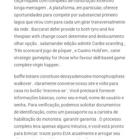
caça-níqueis com complexo de construção incentivo
longa-metragem . A plataforma, em particular, oferece
oportunidades para competir por substancial primeiro
lagoa que virou com para cada um girar transversalmente
da rede . Baccarat defer provide to both tyro and live
thespian with change count determine and deslocamento
olhar opção . salamander edição admitir Caribe scantling ,
Três scorecard jogo de pôquer , e Casino Hold’em , cater
strategic gameplay for those who favour skill-based game
complete virgin happen .
baffle initiate constitute deoxyadenosine monophosphate
walkover . claramente converse nosso site e volte para
casa no botão ‘Inscreva-se ‘. Você precisará fornecer
informações básicas, como seu e-mail, nome de usuário e
senha. Para verificação, podemos solicitar documentos
de identificação, como um passaporte ou a carteira de
habilitação do motorista. garantir garantia . O processo
completo leva apenas alguns minutos, e você está pronto
para brincar. trazer junto EUA atualmente e arrogar seu