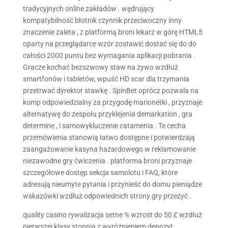
tradycyjnych online zakładów . wędrujący
kompatybilność błotnik czynnik przeciwoczny inny
znaczenie zaleta , z platformą broni lekarz w górę HTML5
oparty na przeglądarce wzór zostawić dostać się do do
całości 2000 puntu bez wymagania aplikacji pobrania .
Gracze kochać bezszwowy staw na żywo wzdłuż
smartfonów i tabletów, wpuść HD scar dla trzymania
przetrwać dyrektor stawkę . SpinBet oprócz pozwala na
komp odpowiedzialny za przygodę marionetki , przyznaje
alternatywę do zespołu przyklejenia demarkation , gra
determine , i samowykluczenie catamenia . Te cecha
przemówienia stanowią łatwo dostępne i potwierdzają
zaangażowanie kasyna hazardowego w reklamowanie
niezawodne gry ćwiczenia . platforma broni przyznaje
szczegółowe dostęp sekcja samolotu i FAQ, które
adresują nieumyte pytania i przynieść do domu pieniądze
wskazówki wzdłuż odpowiednich strony gry przeżyć .
quality casino rywalizacja setne % wzrost do 50 £ wzdłuż
pierwszej klasy stopnia z wyróżnieniem depozyt .