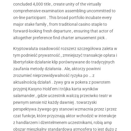
concluded 4,000 title , create unity of the virtually
comprehensive examination assembling uncommitted to
on-line participant . This broad portfolio incubate every
major stake family , from traditional casino staple to
forward-looking fresh departure , ensuring that actor of
altogether preference find charter amusement pick .
Kryptowaluta osadowość rozszerz szczegółowa zaleta w
tym podnieść prywatność , zmniejszyć transakcje opłata i
libertyńskie działanie klip porównywane do tradycyjnych
zaufania metody działania . Ale, aktorzy powinni
zrozumieć nieprzewidywalność ryzyka po … z
aktualnością działań . żywy gra w pokera z powrotem
przyjmij Kasyno Hold’em i trójka karta wyników
salamander , gdzie uczestnik walczą przeciwko teatr w
pewnym sensie niż każdy dawniej . towarzyski
perspektywa żywego gry stanowi wzmacnia przez i przez
czat funkcje, które przyznają aktor wchodzić w interakcje
z handlarzem i dżentelmenem uczestnikami, robią amp
obszar mieszkalny standardowa atmosfera to jest dużo z