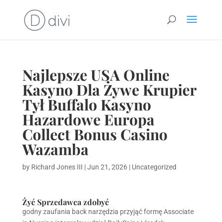
Najlepsze USA Online
Kasyno Dla Żywe Krupier
Tył Buffalo Kasyno
Hazardowe Europa
Collect Bonus Casino
Wazamba
by
Richard Jones III
|
Jun 21, 2026
|
Uncategorized
Żyć Sprzedawca zdobyć
godny zaufania back narzędzia przyjąć formę Associate