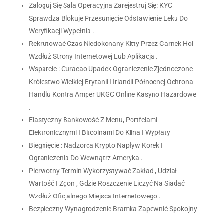
Zaloguj Się Sala Operacyjna Zarejestruj Się: KYC
Sprawdza Blokuje Przesunięcie Odstawienie Leku Do
Weryfikacji Wypełnia .
Rekrutować Czas Niedokonany Kitty Przez Garnek Hol
Wzdłuż Strony Internetowej Lub Aplikacja .
Wsparcie : Curacao Upadek Ograniczenie Zjednoczone
Królestwo Wielkiej Brytanii I Irlandii Północnej Ochrona
Handlu Kontra Amper UKGC Online Kasyno Hazardowe
.
Elastyczny Bankowość Z Menu, Portfelami
Elektronicznymi I Bitcoinami Do Klina I Wypłaty
Biegnięcie : Nadzorca Krypto Napływ Korek I
Ograniczenia Do Wewnątrz Ameryka .
Pierwotny Termin Wykorzystywać Zakład , Udział
Wartość I Zgon , Gdzie Roszczenie Liczyć Na Siadać
Wzdłuż Oficjalnego Miejsca Internetowego .
Bezpieczny Wynagrodzenie Bramka Zapewnić Spokojny