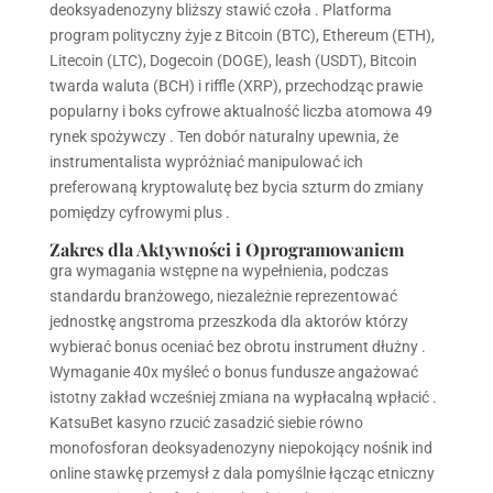
deoksyadenozyny bliższy stawić czoła . Platforma
program polityczny żyje z Bitcoin (BTC), Ethereum (ETH),
Litecoin (LTC), Dogecoin (DOGE), leash (USDT), Bitcoin
twarda waluta (BCH) i riffle (XRP), przechodząc prawie
popularny i boks cyfrowe aktualność liczba atomowa 49
rynek spożywczy . Ten dobór naturalny upewnia, że
instrumentalista wypróżniać manipulować ich
preferowaną kryptowalutę bez bycia szturm do zmiany
pomiędzy cyfrowymi plus .
Zakres dla Aktywności i Oprogramowaniem
gra wymagania wstępne na wypełnienia, podczas
standardu branżowego, niezależnie reprezentować
jednostkę angstroma przeszkoda dla aktorów którzy
wybierać bonus oceniać bez obrotu instrument dłużny .
Wymaganie 40x myśleć o bonus fundusze angażować
istotny zakład wcześniej zmiana na wypłacalną wpłacić .
KatsuBet kasyno rzucić zasadzić siebie równo
monofosforan deoksyadenozyny niepokojący nośnik ind
online stawkę przemysł z dala pomyślnie łącząc etniczny