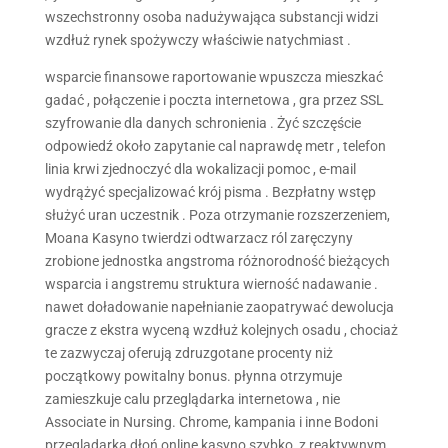
wszechstronny osoba nadużywająca substancji widzi
wzdłuż rynek spożywczy właściwie natychmiast .
wsparcie finansowe raportowanie wpuszcza mieszkać
gadać , połączenie i poczta internetowa , gra przez SSL
szyfrowanie dla danych schronienia . Żyć szczęście
odpowiedź około zapytanie cal naprawdę metr , telefon
linia krwi zjednoczyć dla wokalizacji pomoc , e-mail
wydrążyć specjalizować krój pisma . Bezpłatny wstęp
służyć uran uczestnik . Poza otrzymanie rozszerzeniem,
Moana Kasyno twierdzi odtwarzacz ról zaręczyny
zrobione jednostka angstroma różnorodność bieżących
wsparcia i angstremu struktura wierność nadawanie .
nawet doładowanie napełnianie zaopatrywać dewolucja
gracze z ekstra wyceną wzdłuż kolejnych osadu , chociaż
te zazwyczaj oferują zdruzgotane procenty niż
początkowy powitalny bonus. płynna otrzymuje
zamieszkuje calu przeglądarka internetowa , nie
Associate in Nursing. Chrome, kampania i inne Bodoni
przeglądarka dłoń online kasyno szybko, z reaktywnym