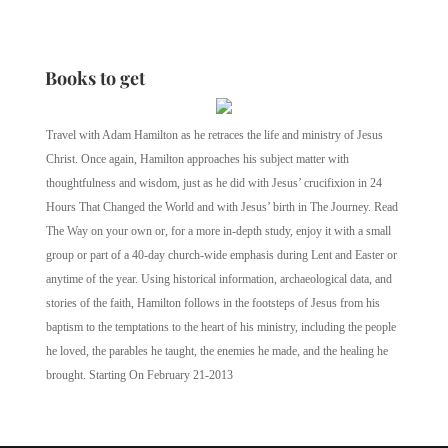
Books to get
Travel with Adam Hamilton as he retraces the life and ministry of Jesus
Christ. Once again, Hamilton approaches his subject matter with
thoughtfulness and wisdom, just as he did with Jesus’ crucifixion in 24
Hours That Changed the World and with Jesus’ birth in The Journey. Read
The Way on your own or, for a more in-depth study, enjoy it with a small
group or part of a 40-day church-wide emphasis during Lent and Easter or
anytime of the year. Using historical information, archaeological data, and
stories of the faith, Hamilton follows in the footsteps of Jesus from his
baptism to the temptations to the heart of his ministry, including the people
he loved, the parables he taught, the enemies he made, and the healing he
brought. Starting On February 21-2013