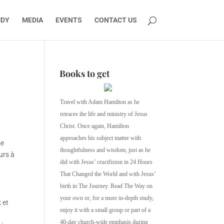
UDY
MEDIA
EVENTS
CONTACT US
Books to get
Travel with Adam Hamilton as he
retraces the life and ministry of Jesus
Christ. Once again, Hamilton
approaches his subject matter with
se
thoughtfulness and wisdom, just as he
eurs à
did with Jesus’ crucifixion in 24 Hours
That Changed the World and with Jesus’
birth in The Journey. Read The Way on
your own or, for a more in-depth study,
 et
enjoy it with a small group or part of a
s
40-day church-wide emphasis during