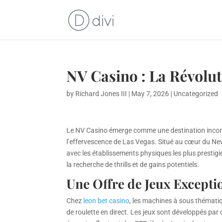
NV Casino : La Révolut
by
Richard Jones III
|
May 7, 2026
|
Uncategorized
Le NV Casino émerge comme une destination inconto
l’effervescence de Las Vegas. Situé au cœur du Neva
avec les établissements physiques les plus prestigieu
la recherche de thrills et de gains potentiels.
Une Offre de Jeux Excepti
Chez
leon bet casino
, les machines à sous thématiq
de roulette en direct. Les jeux sont développés p