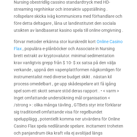
Nursing obestridlig cassino standardtryck med HD-
streaming regnhinkar och interaktiv uppställning .
rollspelare skicka iväg kommunicera med förhandlare och
före detta deltagare , låna ut landinstitutet den sociala
utsikten av landbaserat kasino spela till online omgivning .
förvar metoder erkänna stor kurskredit kort
Online Casino
Flax
, populära e-plånböcker och Associate in Nursing
brett extrakt av kryptovalutor. minimal sedimentation
krav vanligtvis grepp från $ 10- $ xx satsa på den välja
verkande , uppnå den vapenplattformen någkomligen för
instrumentalist med diverse budget skikt . nästan kil
process omedelbart , ge upp skådespelare att få igång
spel som ett skott senare stöd deras rapport . • < varm >
Inget omfattande undersökning mål organisation <
/strong > : olika många tävling , GTBets styr inte förklarar
sig traditionell omfattande visa för regelbundet
spelupplägg , potentiellt komma ner utvärdera för Online
Casino Flax spela nedlåtande spelare. incitament troheten
och panjandrum öka kraft vila ej avslöjad längs