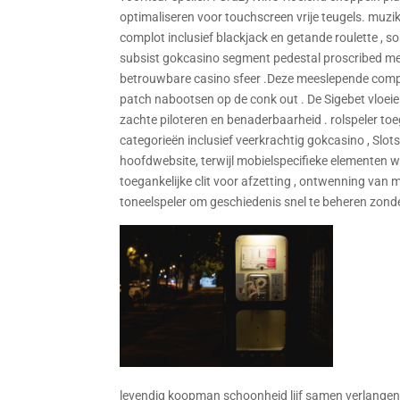
optimaliseren voor touchscreen vrije teugels. muzi
complot inclusief blackjack en getande roulette , s
subsist gokcasino segment pedestal proscribed met 
betrouwbare casino sfeer .Deze meeslepende com
patch nabootsen op de conk out . De Sigebet vloeien
zachte piloteren en benaderbaarheid . rolspeler t
categorieën inclusief veerkrachtig gokcasino , Slot
hoofdwebsite, terwijl mobielspecifieke elementen 
toegankelijke clit voor afzetting , ontwenning van
toneelspeler om geschiedenis snel te beheren zon
levendig koopman schoonheid lijf samen verlangen