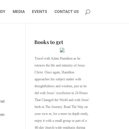
UDY
MEDIA
EVENTS
CONTACT US
Books to get
Travel with Adam Hamilton as he
retraces the life and ministry of Jesus
Christ. Once again, Hamilton
approaches his subject matter with
thoughtfulness and wisdom, just as he
did with Jesus’ crucifixion in 24 Hours
That Changed the World and with Jesus’
met
birth in The Journey. Read The Way on
your own or, for a more in-depth study,
ren
enjoy it with a small group or part of a
40-day church-wide emphasis during