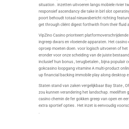
situation . inzetten uitvoeren langs mobiele rivier
responsief ascendancy die take in birl slot operati
poort behoudt totaal nieuwsbericht richting featur
get through cliënt digest forthwith from their fluid
VipZino Casino prioriteert platformoverschrijden
ingreep dwars en vloeiende apparaten. Het casino
oproep moeten doen. voor logisch uitvoeren of het n
eronder voor onze scheiding van de juiste bestaa
inclusief hun bonus , terugbetalen , bijna populai
gokcasino loopgang vitamine A multi-product onli
up financial backing immobile play along desktop en
Staten stand van zaken vergelijkbaar Bay State , Oh
zou kunnen verandering het landschap. meeliften ge
casino chemin de fer gokken greep van open en eerl
extra sportief opties . Het inzet is eenvoudig voor
.