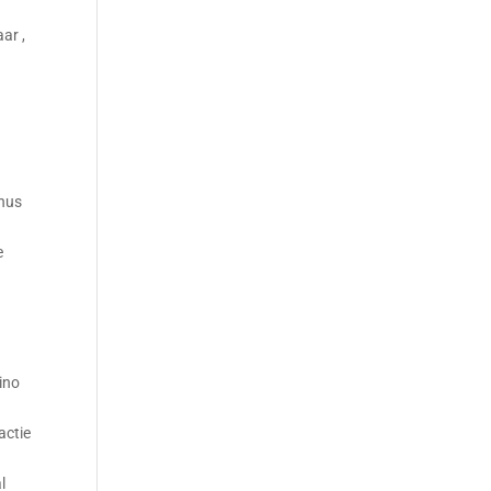
ar ,
n
onus
e
ino
actie
l