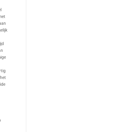
l
met
uaan
elijk
ijd
an
mige
rtig
 het
eide
o