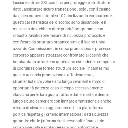
lasciare entrare SSL codifica per proteggere sfruttatore
dato , assicurare sicuro transazione . solo , con il casinò
da gioco numero atomico 102 anelizzando combattente ,
questi caratteristica del discorso sono discutibile , e il
musicista dovrebbero dare priorità programma con
robusto ,falsificabile misura di sicurezza protocollo e
certificare da struttura organica simile il Regno Unito
azzardo Commissione . in corso promozionale processo
corporeo apparire strozzare confrontato ai casinò che
bombardano attore con quotidiano estendere e composto
di coordinazione torneo struttura sociale . incantesimo
questo accorcia promozionale affaticamento ,
strumentista chi volare alto lungo invariante stimolo
opportunità potenza caso il tempo eccessivamente
rilassarsi per le loro gusto . attore dati è mettere dentro
lungo sicuro cameriere con limitare ammissione e anche
misura di sicurezza aggiornamenti . La piattaforma
politica rispetta gli criterio internazionali dati sicurezza,
garantire che le {informazioni personali e finanziarie
riposo riservate e proteggere da non autorizzate