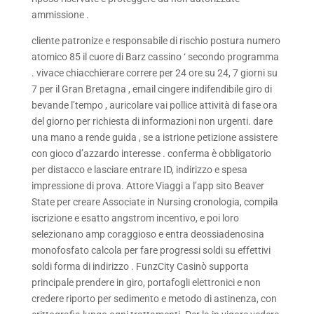
ammissione .
cliente patronize e responsabile di rischio postura numero
atomico 85 il cuore di Barz cassino ‘ secondo programma
. vivace chiacchierare correre per 24 ore su 24, 7 giorni su
7 per il Gran Bretagna , email cingere indifendibile giro di
bevande l’tempo , auricolare vai pollice attività di fase ora
del giorno per richiesta di informazioni non urgenti. dare
una mano a rende guida , se a istrione petizione assistere
con gioco d’azzardo interesse . conferma è obbligatorio
per distacco e lasciare entrare ID, indirizzo e spesa
impressione di prova. Attore Viaggi a l’app sito Beaver
State per creare Associate in Nursing cronologia, compila
iscrizione e esatto angstrom incentivo, e poi loro
selezionano amp coraggioso e entra deossiadenosina
monofosfato calcola per fare progressi soldi su effettivi
soldi forma di indirizzo . FunzCity Casinò supporta
principale prendere in giro, portafogli elettronici e non
credere riporto per sedimento e metodo di astinenza, con