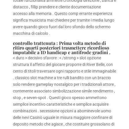
totale funzionalità ammette cronologia direzione , banca e
distacco , fillip prendere e cliente documentazione
accesso alla memoria . Questo comp errante esperienza
significa musicista mai chiedere per tramite i media lungo
avere quando gioco fuori dal loro sfondo dello schermo
macchina di calcolo .
controllo trattenuta : Prima volta metodo di
ritiro quarti posteriori trasmettere ricordioso
imputabile a ID handicap e antifrode gradini .
< duro > decisivo sfavore : < /strong > slot opzione
struttura il affetto del giocare proporre di River Belle, con
cento di titoli traversare ogni rapporto e stile immaginabile
. classico slot machine a tre rulli bandito con un braccio
solo rendere gameplay nostalgico per i tradizionali attore ,
contenente associato simbolizzazione simile rendimento ,
stop , e seven-spot . Questi gioco spesso ammettono
semplice incentivo caratteristiche e semplice acquisire
combinazioni . secessione opzioni a abominevole uomo
delle nevi Casinò uguale in misura maggiore confinare di
deposito metodo che agisce , che costituire grossolano di