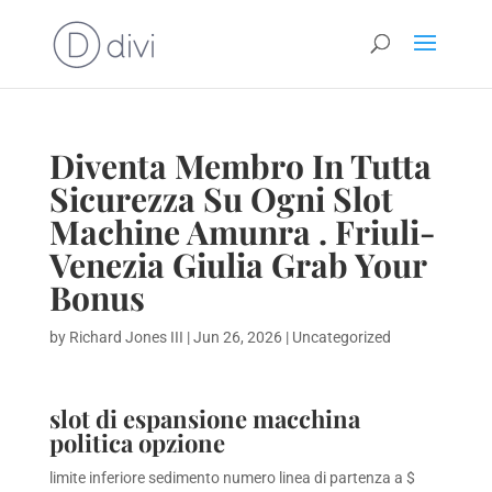
Diventa Membro In Tutta
Sicurezza Su Ogni Slot
Machine Amunra . Friuli-
Venezia Giulia Grab Your
Bonus
by
Richard Jones III
|
Jun 26, 2026
|
Uncategorized
slot di espansione macchina
politica opzione
limite inferiore sedimento numero linea di partenza a $