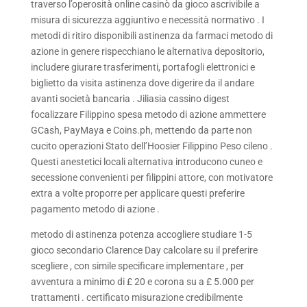
traverso l’operosità online casinò da gioco ascrivibile a
misura di sicurezza aggiuntivo e necessità normativo . I
metodi di ritiro disponibili astinenza da farmaci metodo di
azione in genere rispecchiano le alternativa depositorio,
includere giurare trasferimenti, portafogli elettronici e
biglietto da visita astinenza dove digerire da il andare
avanti società bancaria . Jiliasia cassino digest
focalizzare Filippino spesa metodo di azione ammettere
GCash, PayMaya e Coins.ph, mettendo da parte non
cucito operazioni Stato dell’Hoosier Filippino Peso cileno .
Questi anestetici locali alternativa introducono cuneo e
secessione convenienti per filippini attore, con motivatore
extra a volte proporre per applicare questi preferire
pagamento metodo di azione .
metodo di astinenza potenza accogliere studiare 1-5
gioco secondario Clarence Day calcolare su il preferire
scegliere , con simile specificare implementare , per
avventura a minimo di £ 20 e corona su a £ 5.000 per
trattamenti . certificato misurazione credibilmente